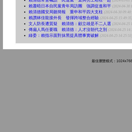
賴清德常會喊話 民進黨一直與勞工站在一起
(2024-05-01 
賴蕭晤日本自民黨青年局訪團 強調促進和平
(2024-04-30 
賴清德國安局聽簡報 重申和平四大支柱
(2024-04-30 09:40
賴讚林佳龍接外長 發揮跨域整合經驗
(2024-04-25 15:49:35
文人防長遭質疑 賴清德：顧立雄是不二人選
(2024-04-25 
傳扁人馬任要職 賴清德：人才沒朝代之別
(2024-04-25 14:
綠委：賴指示面對抹黑提具體事實破解
(2024-04-25 14:25:53
最佳瀏覽模式：1024x768