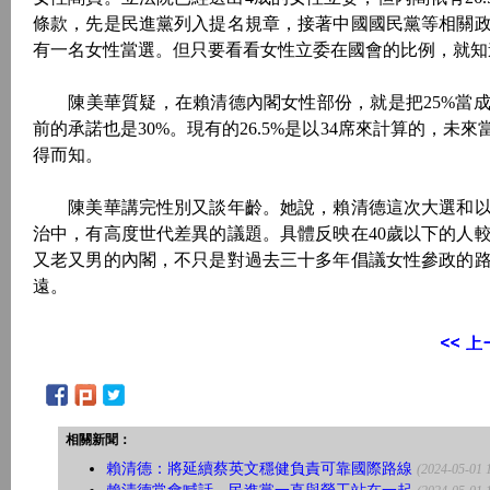
條款，先是民進黨列入提名規章，接著中國國民黨等相關
有一名女性當選。但只要看看女性立委在國會的比例，就知道
陳美華質疑，在賴清德內閣女性部份，就是把25%當成天
前的承諾也是30%。現有的26.5%是以34席來計算的，
得而知。
陳美華講完性別又談年齡。她說，賴清德這次大選和以
治中，有高度世代差異的議題。具體反映在40歲以下的人
又老又男的內閣，不只是對過去三十多年倡議女性參政的
遠。
相關新聞：
賴清德：將延續蔡英文穩健負責可靠國際路線
(2024-05-01 