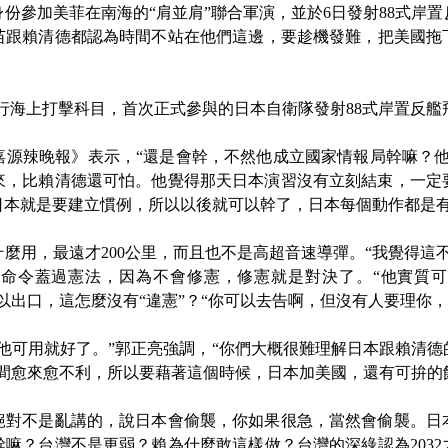
份參加美菲在南海的“肩並肩”聯合軍演，並於6日發射88式岸置
跟賴清德都認為時間不站在他們這邊，要趁機發難，把美國拖下
行海上打擊科目，首次正式參與的日本自衛隊發射88式岸置反艦
源辣晚報》表示，“還是會幹，不然他成立國家情報局幹嘛？他
來，比賴清德還可怕。他覺得那天日本演習沒有立刻結束，一定要
日本就是要建立慣例，所以以後就可以幹了，日本每個動作都是
用，最遠才200公里，而且也不是高超音速導彈。“我覺得這不
命令蓋過憲法，因為不會修憲，修憲就是對決了。“他實質
以出口，這怎麼沒有“違憲”？“你可以去告啊，但沒有人要理你，
可用就好了。”郭正亮強調，“你們大概很難理解日本跟賴清德
時間愈來愈不利，所以要藉著這個時候，日本加美國，還有可拚的
不是亂講的，說日本會偷襲，你如果很急，當然會偷襲。日
嘛？台灣不是更弱？賴為什麼敢這樣做？台灣的深綠認為203