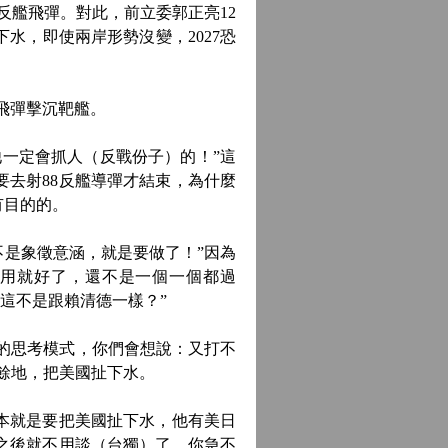
反艦飛彈。對此，前立委郭正亮12
水，即使兩岸形勢沒變，2027恐
飛彈擊沉靶艦。
一定會抓人（反戰份子）的！”這
去射88反艦導彈才結束，為什麼
有目的的。
是象徵意涵，就是要做了！”因為
可用就好了，還不是一個一個都過
這不是跟賴清德一樣？”
的思考模式，你們會想說：又打不
餘地，把美國扯下水。
本就是要把美國扯下水，他有美日
2之後就不用談（台獨）了，你急不