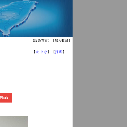
【
設為首頁
】【
加入收藏
】
【
大
中
小
】 【
打 印
】