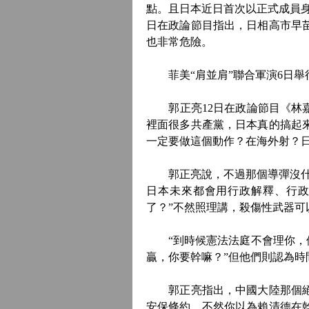
點。且日本近日首次以正式成員身
日在政論節目指出，日相高市早苗
也非常危險。
菲美“肩並肩”聯合軍演6日舉
郭正亮12日在政論節目《林嘉
裡面很多共產黨，日本真的搞起
一定要做這個動作？在海外射？
郭正亮說，不過那個導彈沒什麼
日本未來都會用行政解釋、行政
了？”不然照理講，殺傷性武器可
“到時候憲法法庭不會理你，他
贏，你要幹嘛？”但他們則認為
郭正亮指出，中國大陸那個絕對
安保條約。不然你以為賴清德在幹