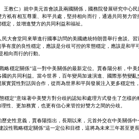
 王教仁）就中美元首會談及兩國關係，國務院發展研究中心民族
雙方衹有相互尊重、和平共處，堅持相向而行，通過共同努力管
體穩定，並增進雙方的共同利益和福祉。
民大會堂同來華進行國事訪問的美國總統特朗普舉行會談。習近
競爭有度的良性穩定，應該是分歧可控的常態穩定，應該是和平可
是相向而行的行動。
略穩定關係”這一對中美關係的最新定位。賈春陽分析，中美如
各國的共同利益。當今世界，百年變局加速演進、國際形勢變亂
開展實質性對話與合作，從而為世界和平與發展注入更多穩定性
穩定”意味著中美雙方對分歧的認知和處理方式發生了怎樣的
加理性、更加務實，也更有信心來管控好雙方之間的分歧。
史性意義，賈春陽指出，長期以來，元首外交在中美關係中
建設性戰略穩定關係”這一定位和目標，這將為未來三年甚至更