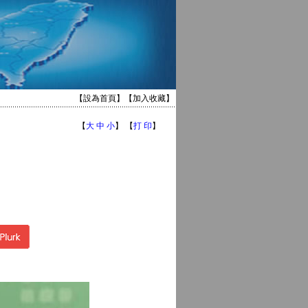
【
設為首頁
】【
加入收藏
】
【
大
中
小
】 【
打 印
】