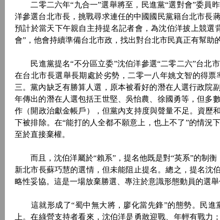
二零二六年“九合一”選舉將至，民進黨“選對會”委員
洋參選台北市長，挑戰尋求連任的中國國民黨籍台北市長
預計於當天下午親自主持提名記者會，為沈伯洋披上競選
會”，他會持續準備台北市政，找出對台北市民真正有幫助
民進黨提名“不分區立委”沈伯洋參選“二零二六”台北
在台北市長選舉長期處於劣勢，二零一八年姚文智的得票
三。黨內缺乏有勝算人選，原本被看好的潛在人選行政院
年傳出的潛在人選包括王世堅、吳怡農、徐國勇等，但多
作（開政治獻金帳戶），但黨內支持度與聲量不足。資歷和
下被排除。在“能打的人全都不願意上，也上不了”的情況
至於直接棄權。
而且，沈伯洋屬於“賴系”，提名他既是對“英系”的制衡，
新北市長蘇巧慧的選情，但未能阻止提名。總之，提名沈伯
略性妥協。這是一場放棄勝選、專注於意識形態動員的選舉
這就形成了“蜀中無大將，廖化當先鋒”的態勢。民進
上。在綠營支持者看來，沈伯洋是勇敢迎戰、年輕有戰力；