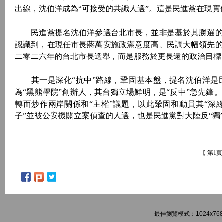
出線，沈伯洋成為“可接受的共識人選”。這是民進黨在現
民進黨提名沈伯洋參選台北市長，並非是基於其勝選的
認識到，在現任市長蔣萬安施政滿意度高、民調大幅領先
二零二六年的台北市長選舉，而是服務於更長遠的政治目標
其一是深化“抗中”路線，鞏固基本盤，提名沈伯洋是民
為“黑熊學院”創辦人，其台獨立場鮮明，是“反中”急先
轉而炒作兩岸關係和“主權”議題，以此鞏固和動員其“深
子”並被公安機關立案偵查的人選，也是民進黨對大陸反“獨
【 第1
最佳瀏覽模式：1024x768