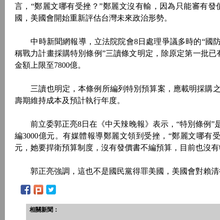
言，“鄭麗文哪有受挫？”鄭麗文沒有輸，因為只能審有發
國，美國會開始重新評估台灣未來政治形勢。
中時新聞網報導，立法院院會8日處理爭議多時的“國防
稱戰力計畫採購特別條例”三讀條文明定，除原定第一批已
金額上限至7800億。
三讀也明定，本條例所編列特別預算案，應載明採購之
壽期維持成本及預計執行年度。
前立委郭正亮8日在《中天辣晚報》表示，“特別條例”
編3000億元。有媒體報導鄭麗文領到受挫，“鄭麗文哪有
元，她要捍衛預算制度，沒有發價書不編預算，目前也沒有
郭正亮強調，這也不是國民黨得罪美國，美國會對賴清德
相關新聞：