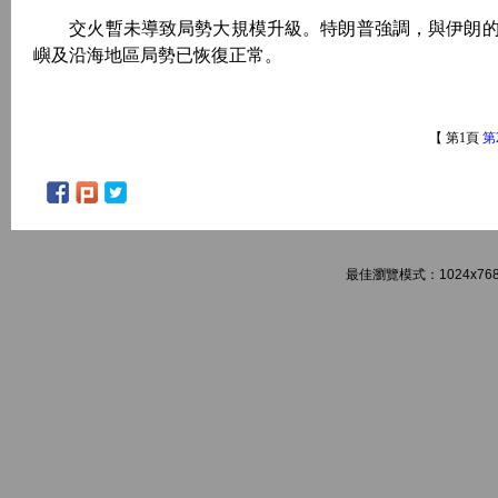
交火暫未導致局勢大規模升級。特朗普強調，與伊朗的
嶼及沿海地區局勢已恢復正常。
【 第1頁
第
最佳瀏覽模式：1024x768