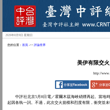
2026年8月9日 星期日
您的位置：
首頁
->>
評論世界
美伊有限交火
http://www.
中評社北京5月8日電／霍爾木茲海峽硝煙再起。當地時
起因各執一詞。不過，此次交火規模和烈度有限，衝突並未