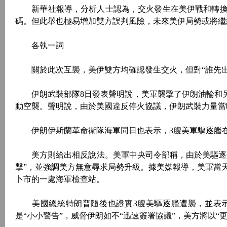
新華社報導，分析人士認為，交火發生在美伊戰和轉換
碼。但此舉也極易增加雙方誤判風險，未來美伊局勢或將繼
各執一詞
關於此次互襲，美伊雙方均確認發生交火，但對“誰先出
伊朗武裝部隊8日發表聲明說，美軍襲擊了伊朗油輪和另
動空襲。聲明說，由於美國違反停火協議，伊朗武裝力量當
伊朗伊斯蘭革命衛隊海軍同日也表示，3艘美軍驅逐艦在
美方則給出相反說法。美軍中央司令部稱，由於美驅逐艦
擊”，並強調美方無意尋求局勢升級。據美媒報導，美軍當
卜市的一處海軍檢查站。
美國總統特朗普隨後也證實3艘美驅逐艦遭襲，並表示
是“小小警告”，威脅伊朗如不“迅速簽署協議”，美方將以“