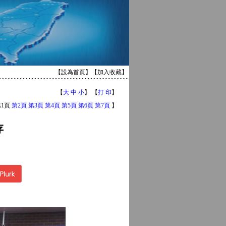
【
設為首頁
】【
加入收藏
】
【
大
中
小
】 【
打 印
】
第1頁
第2頁
第3頁
第4頁
第5頁
第6頁
第7頁
】
存