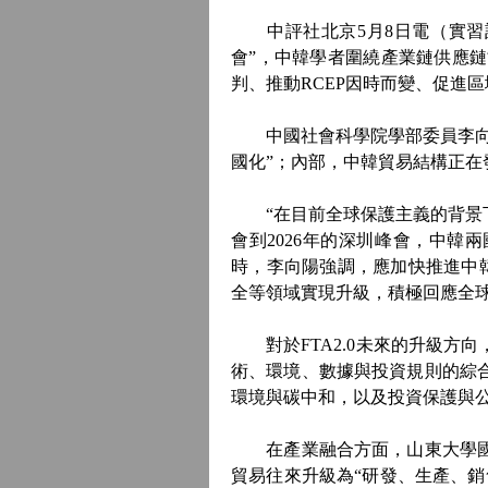
中評社北京5月8日電（實習記
會”，中韓學者圍繞產業鏈供應鏈
判、推動RCEP因時而變、促進
中國社會科學院學部委員李向陽
國化”；內部，中韓貿易結構正
“在目前全球保護主義的背景下，
會到2026年的深圳峰會，中韓
時，李向陽強調，應加快推進中韓
全等領域實現升級，積極回應全
對於FTA2.0未來的升級方
術、環境、數據與投資規則的綜
環境與碳中和，以及投資保護與
在產業融合方面，山東大學國際
貿易往來升級為“研發、生產、