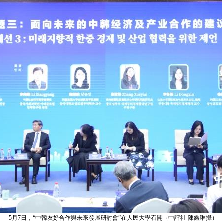
5月7日，“中韓友好合作與未來發展研討會”在人民大學召開（中評社 陳鑫琳攝）