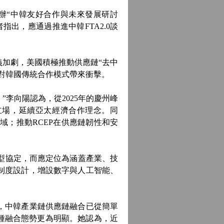
辦“中韓友好合作與未來發展研討
出，應通過推進中韓FTA2.0談
加劇，美國積極推動供應鏈“去中
對韓國傳統合作模式帶來衝擊。
李向陽認為，從2025年的慶州峰
國立場，延續亞太經濟合作理念。同
域；推動RCEP在供應鏈韌性和安
型協定，而應定位為涵蓋產業、技
制度設計，增設數字與人工智能、
。
，中韓產業鏈供應鏈融合已從簡單
種融合態勢更為明顯。她認為，近