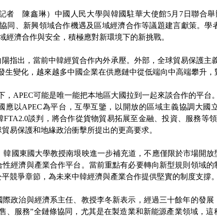
者 陳鑫琳）中國人民大學與韓國駐華大使館5月7日聯合舉
協同、新興領域合作機遇及區域經濟合作等議題建言獻策。學者指
區域經濟合作與安全，積極應對新環境下的新挑戰。
指出，當前中韓經貿合作內外承壓。外部，全球貿易保護主義
在發生變化，越來越多中國企業在供應鏈中從低端向中高端攀升，
APEC可能是唯一能把本地區大國拉到一起來談合作的平台。”
兩國應以APEC為平台，互學互鑒，以開放的區域主義協調大
FTA2.0談判，將合作從貨物貿易拓展至金融、投資、服務等領
球貿易保護和地緣政治衝擊所提出的更高要求。
向，韓國東國大學教授南垠映進一步補充道，不應僅限於市場開放
合性經濟與產業合作平台。當前重點有必要轉向新型規則領域的
公平競爭章節，為未來中韓經濟與產業合作提供堅實的制度支撐
政治與經濟系主任、教授李冬新表示，經過三十餘年的發展
銷售、服務”全鏈條協同，尤其是在製造業和新能源產業領域，這