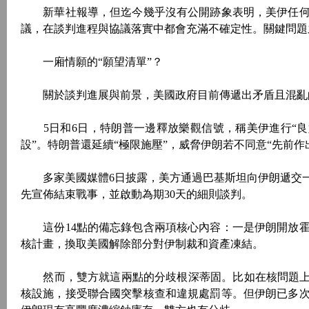
新華社報導，但迄今幾乎沒有公開跡象表明，美伊任何
議，在談判進程與協議落實中都會充滿不確定性。關鍵問題
一廂情願的“願望清單”？
關於談判進展與前景，美國政府目前傳遞出矛盾且混亂
5日和6日，特朗普一邊釋放樂觀信號，稱美伊進行“良好
設”。特朗普還延續“極限施壓”，威脅伊朗若不同意“先前
多家美國媒體6日披露，美方通過巴基斯坦向伊朗遞交一
先宣佈結束戰事，並啟動為期30天的細則談判。
這份14點的備忘錄包含兩項核心內容：一是伊朗開放霍
核計畫，換取美國解除部分對伊制裁和資產凍結。
然而，雙方就這兩點的分歧根深蒂固。比如在核問題上，
核設施，接受聯合國突擊核查和違規處罰等。但伊朗已多