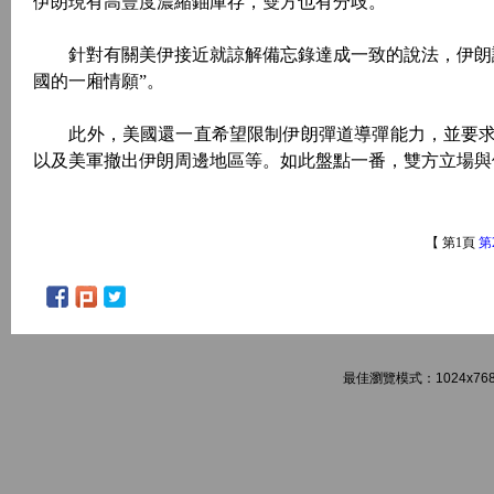
伊朗現有高豐度濃縮鈾庫存，雙方也有分歧。
針對有關美伊接近就諒解備忘錄達成一致的說法，伊朗議
國的一廂情願”。
此外，美國還一直希望限制伊朗彈道導彈能力，並要求伊
以及美軍撤出伊朗周邊地區等。如此盤點一番，雙方立場與
【 第1頁
第
最佳瀏覽模式：1024x768