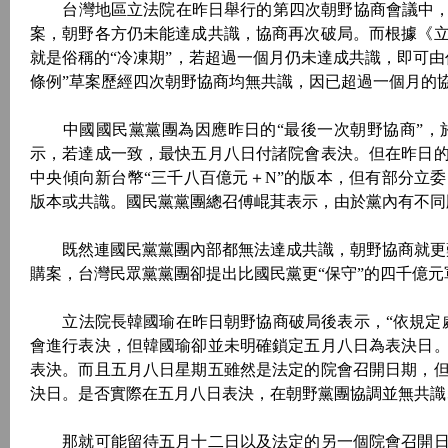
台灣地區立法院在昨日舉行的第四次朝野協商會議中，針
案，朝野各方仍未能達成共識，協商再次破局。而根據《
就是俗稱的“冷凍期”，若超過一個月仍未達成共識，即可
條例”草案歷經四次朝野協商均無共識，因已超過一個月的
中國國民黨黨團為因應昨日的“最後一次朝野協商”，
示，若達成一致，最快五月八日付諸院會表決。但在昨日
中央傾向新台幣“三千八百億元＋N”的版本，但有部分立
版本或共識。國民黨黨團總召傅崐萁表示，由於黨內有不同
既然連國民黨黨團內部都無法達成共識，朝野協商就更難
購案，台灣民眾黨黨團卻提出比國民黨更“保守”的四千億
立法院長韓國瑜在昨日朝野協商破局後表示，“依規定處
會進行表決，但韓國瑜卻並未明確鎖定五月八日為表決日
表決。而且五月八日星期五雖然是法定的院會召開日期，
決日。是否實際在五月八日表決，在朝野黨團協調並無共識
那就可能留待五月十二日以及法定的另一個院會召開日