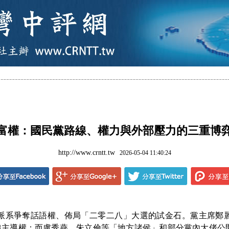
富權：國民黨路線、權力與外部壓力的三重博
http://www.crntt.tw
2026-05-04 11:40:24
系爭奪話語權、佈局「二零二八」大選的試金石。黨主席鄭麗
線主導權；而盧秀燕、朱立倫等「地方諸侯」和部分黨內大佬公