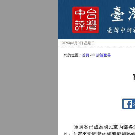
2026年8月9日 星期日
您的位置：
首頁
->>
評論世界
軍購案已成為國民黨內部各派
N」方案來鞏固黨內領導權和路