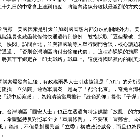
二十九日的中常會上達到頂點，將黨內路線分歧以最激烈的方式
顯，美國因素是引爆並加劇國民黨內部分歧的關鍵外力。美國
議院議員也致函敦促儘快通過特別條例，被指採取「逐個擊破」
員「快閃」訪問台北，並與韓國瑜等人舉行閉門會談，核心議題
前通過，「否則台灣地區將付出慘痛代價」。這種赤裸裸的施壓
，將其牢牢綁定在「印太戰略」戰車上。這使得國民黨內的親美
案爆發內訌後，有政媒兩界人士引述據說是「AIT」的分析
前阻擋「立法院」通過軍購案，是為了「配合北京」，避免台灣
成「親中反美派」，為賴清德當局推行「綠色恐怖」提供「子彈
台灣地區「國安人士」也正在透過向特定媒體「放風」的方
」，希望堅持反對照單全收「軍購條例」，不要讓「習鄭會」成
風」資訊，不但是對國民黨「立委」構成政治威脅，而且也為
」。