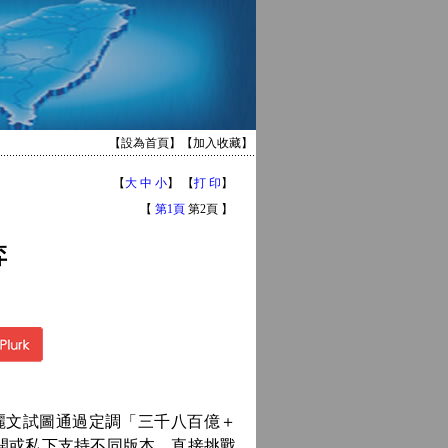
【
設為首頁
】【
加入收藏
】
【
大
中
小
】 【
打 印
】
【
第1頁
第2頁 】
弈
文試圖通過定調「三千八百億＋
開或私下支持不同版本，直接挑戰