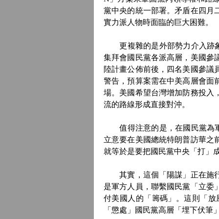
黨中央的統一部署。矛盾在四月
實力派人物時面臨的巨大困難。
更複雜的是外部勢力介入跡象明
集拜會國民黨各派高層，美國參
陸計畫公佈前後，四名美國參議
警告，預算案需在中美高層會面
場。美國希望台灣增加防務投入
流的路線形成直接對沖。
值得注意的是，在國民黨為軍購
立意要在美國總統特朗普訪華之
就等於是要把國民黨中央「打」
其實，這個「陽謀」正在施行。
是軍方人員，聯繫國民黨「立委
付美國人的「籌碼」。這則「放
「懲處」國民黨高層「埋下伏筆