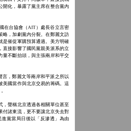
公開化，暴露了黨主席在整合黨內
在台協會（AIT）處長谷立言密
策略，加劇黨內分裂。在鄭麗文訪
就是催促軍購預算通過。美方明確
，直接影響了國民黨親美派系的立
力量不斷抬頭，與主張兩岸和平交
聲言，鄭麗文等兩岸和平派之所以
被美國當作與北京交易的籌碼。這
」。
式，聲稱北京透過各相關單位甚至
果付諸東流，更不要讓北京失去對
民進黨當局日後以「反滲透」為由