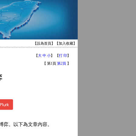
【
設為首頁
】【
加入收藏
】
【
大
中
小
】 【
打 印
】
【 第1頁
第2頁
】
弈
博弈。以下為文章內容。