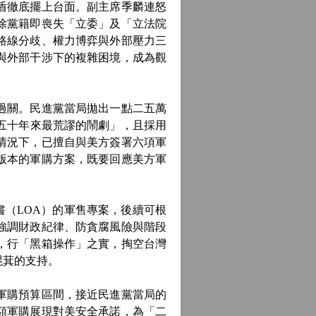
盾徹底擺上台面。副主席季麟連怒
除黨籍即喪失「立委」及「立法院
路線分歧、權力博弈與外部壓力三
與外部干涉下的複雜困境，成為觀
過關。民進黨當局拋出一點二五萬
五十年來最荒謬的鬧劇」，且採用
情況下，已擅自與美方簽署六項軍
版本的軍購方案，既要回應美方軍
（LOA）的軍售專案，後續可根
強調財政紀律、防貪腐風險與階段
，行「黑箱操作」之實，掏空台灣
崐萁的支持。
軍購預算區間，接近民進黨當局的
額軍購展現對美安全承諾，為「二