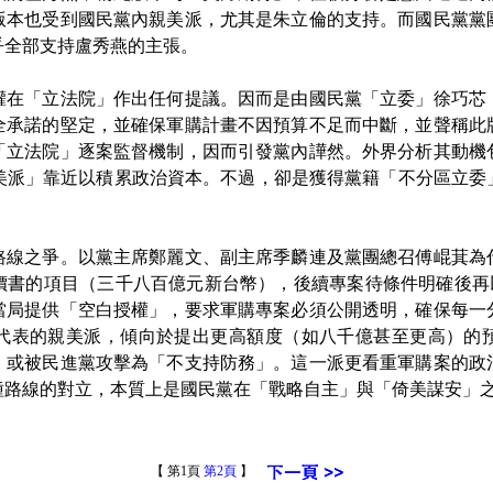
版本也受到國民黨內親美派，尤其是朱立倫的支持。而國民黨黨
乎全部支持盧秀燕的主張。
「立法院」作出任何提議。因而是由國民黨「立委」徐巧芯
全承諾的堅定，並確保軍購計畫不因預算不足而中斷，並聲稱此
「立法院」逐案監督機制，因而引發黨內譁然。外界分析其動機
親美派」靠近以積累政治資本。不過，卻是獲得黨籍「不分區立
之爭。以黨主席鄭麗文、副主席季麟連及黨團總召傅崐萁為
價書的項目（三千八百億元新台幣），後續專案待條件明確後再
當局提供「空白授權」，要求軍購專案必須公開透明，確保每一
代表的親美派，傾向於提出更高額度（如八千億甚至更高）的
，或被民進黨攻擊為「不支持防務」。這一派更看重軍購案的政
種路線的對立，本質上是國民黨在「戰略自主」與「倚美謀安」
【 第1頁
第2頁
】