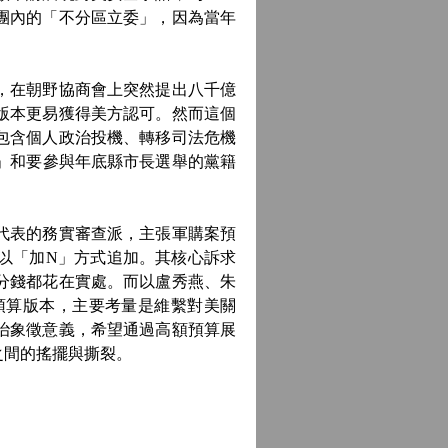
團內的「不分區立委」，因為當年
，在朝野協商會上突然提出八千億
版本更易獲得美方認可。然而這個
包含個人政治投機、轉移司法危機
委」和要參與年底縣市長選舉的黨籍
代表的務實審查派，主張軍購案預
以「加N」方式追加。其核心訴求
分錢都花在實處。而以盧秀燕、朱
預算版本，主要考量是維繫對美關
治象徵意義，希望通過高額預算展
之間的搖擺與撕裂。