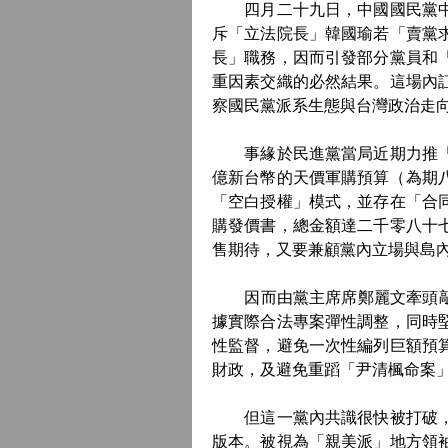
四月二十九日，中國國民黨中常
斥「立法院長」韓國瑜若「賣黨
長」職務，因而引發部分黨員和
重因素交織的必然結果。這場內
察國民黨派系生態與台灣政治走
事緣於民進黨當局近期力推「軍
億新台幣的天價軍購預算（為期
「空白授權」模式，並存在「合
購發價書，總金額達二千零八十
售期待，又要兼顧黨內立場與島
因而由黨主席席鄭麗文牽頭敲定
據實際合法專案彈性調整，同時
性監督，避免一次性編列巨額預
財政，及避免重蹈「尹清楓命案
但這一黨內共識很快被打破，台
版本。被視為「親美派」地方領