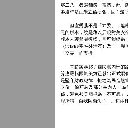
零二八」參選鋪路。當然，此一
參選時是由朱立倫提名，因而幾
但盧秀燕不是「立委」，無權在
元的版本，說是藉以展現對美安
版本未獲黨團授權，且可能繞過
（涉IPEF密件外泄案）及向「
「立委」的支持。
軍購案暴露了國民黨內部的路線
算應嚴格限於美方已發出正式發
是堅守財政紀律，拒絕為民進黨
立倫、徐巧芯及部分黨內人士為
係，避免被美國視為「不可靠」
現所謂「自我防衛決心」。這兩