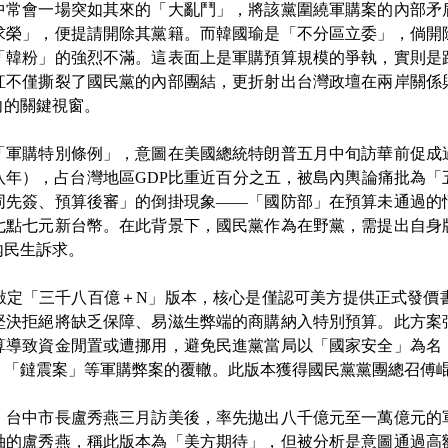
會一場突如其來的「大亂鬥」，將該黨圍繞軍購案的內部矛
求榮」，便提請開除其黨籍。而韓國瑜是「不分區立委」，倘開
「韓粉」的強烈不滿。這表面上是軍購預算規模的爭執，實則是
訌不僅撕裂了國民黨的內部團結，更折射出台灣政壇在兩岸關係
向的關鍵視窗。
購特別條例」，意圖在美國總統特朗普五月中旬訪華前促成
八年），占台灣地區GDP比重近百分之五，被島內輿論痛批為「
同先簽、預算後審」的倒掛現象——「國防部」在預算未通過的
七點七元新台幣。在此背景下，國民黨作為在野黨，需提出自身
內民生訴求。
「三千八百億＋N」版本，核心是僅認可美方提供正式發價書
堅決拒絕將缺乏保障、易滋生弊端的商購納入特別預算。此方案
算導致資金閒置或遭挪用，避免民進黨當局以「國家安全」為名
」「鐽震案」等軍購弊案的覆轍。此版本獲得國民黨黨團總召傅
中市長盧秀燕三月訪美後，率先拋出八千億元至一萬億元的
袖的盧秀燕，稱此版本為「美方期待」，但被分析是意圖通過高