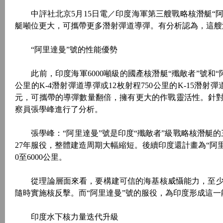
中評社北京5月15日電／印度海軍第三艘戰略核潛艇“阿
艇噸位更大，可攜帶更多潛射彈道導彈。有分析認為，這艘
“阿里達曼”號的性能優勢
此前，印度海軍6000噸級的國產核潛艇“殲敵者”號和“阿
公里的K-4潛射彈道導彈或12枚射程750公里的K-15潛
元，可攜帶的導彈數量翻倍，擁有更大的作戰靈活性。針對
察員張學峰進行了分析。
張學峰：“阿里達曼”號是印度“殲敵者”級戰略核潛艇的三號
27年服役，整體建造周期大幅縮短。後續印度還計畫為“阿里達
0至6000公里。
從理論層面來看，要構建可信的海基核威懾能力，至少
隨時實施核反擊。而“阿里達曼”號的服役，為印度形成這
印度水下核力量迭代升級