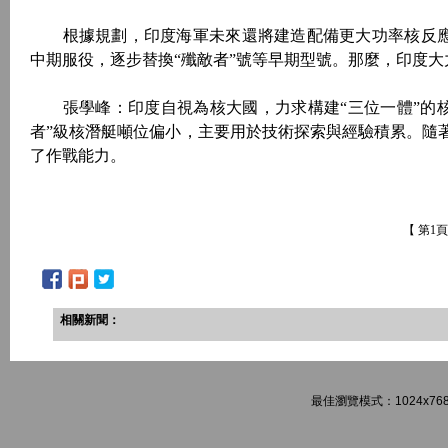
根據規劃，印度海軍未來還將建造配備更大功率核反應堆的
中期服役，逐步替換“殲敵者”號等早期型號。那麼，印度
張學峰：印度自視為核大國，力求構建“三位一體”的核
者”級核潛艇噸位偏小，主要用於技術探索與經驗積累。隨
了作戰能力。
【 第1
相關新聞：
最佳瀏覽模式：1024x768