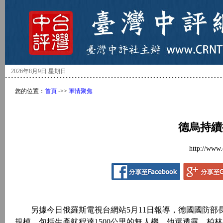
2026年8月9日 星期日
您的位置：
首頁
->>
軍情聚焦
德烏持續
http://www.
另據今日俄羅斯電視台網站5月11日報導，德國國防部
規模，包括生產航程達1500公里的無人機。他還透露，柏