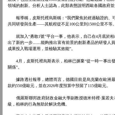
領域的創新。分析人士認為，此類表態說明西歐各國政府並
報導稱，皮斯托裡烏斯稱：“我們聚焦於經過驗證的、可
共同研發與生產——其航程從不足100公里到1500公里不等。
就加入“勇敢1號”平台一事，他表示，自己在4月底於柏
出了新的一步……能夠推出富有前景的創新產品的研發人
成果投入戰場運用，並檢驗其效能”。
4月，皮斯托裡烏斯表示，柏林已摒棄“從一時一事出發
關係”。
據路透社報導，總體而言，德國目前是烏克蘭在歐洲最大
款約550億歐元，並在2026年度預算中預留了115億歐元。
俄羅斯聯邦政府財政金融大學副教授德米特裡·葉若夫
級，柏林的行為無助於解決危機。