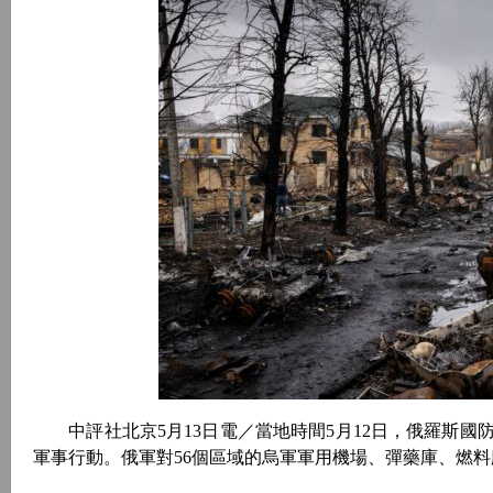
中評社北京5月13日電／當地時間5月12日，俄羅斯國防
軍事行動。俄軍對56個區域的烏軍軍用機場、彈藥庫、燃料