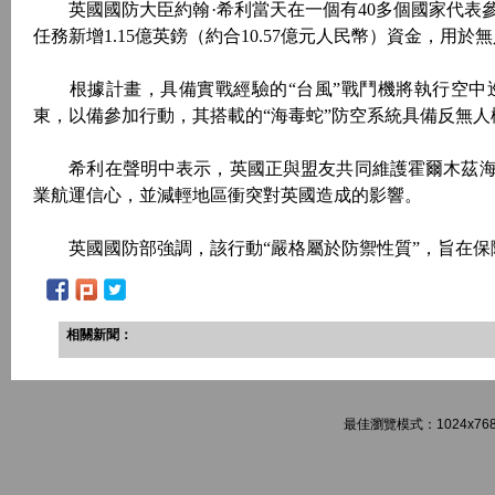
英國國防大臣約翰·希利當天在一個有40多個國家代表
任務新增1.15億英鎊（約合10.57億元人民幣）資金，用
根據計畫，具備實戰經驗的“台風”戰鬥機將執行空中巡
東，以備參加行動，其搭載的“海毒蛇”防空系統具備反無人
希利在聲明中表示，英國正與盟友共同維護霍爾木茲海
業航運信心，並減輕地區衝突對英國造成的影響。
英國國防部強調，該行動“嚴格屬於防禦性質”，旨在保
相關新聞：
最佳瀏覽模式：1024x768