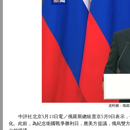
資料圖：俄羅
中評社北京5月13日電／俄羅斯總統普京5月9日表示，
化。此前，為紀念衛國戰爭勝利日，應美方提議，俄烏雙方於