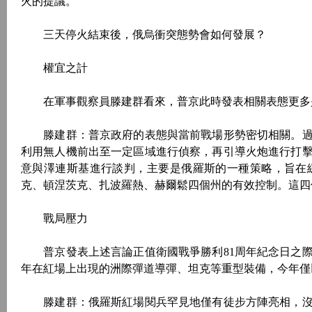
火的提議。
三天停火結束後，俄烏衝突態勢會如何發展？
權宜之計
在軍事觀察員滕建群看來，普京此時發表相關表態更多
滕建群：普京政府的表態與當前戰場形勢密切相關。過
利用無人機前出至一定區域進行偵察，再引導火炮進行打
意與澤連斯基進行談判，主要是俄羅斯的一種策略，旨在
克、頓涅茨克、扎波羅熱、赫爾鬆四個州的有效控制。這四
戰局壓力
普京發表上述言論正值衛國戰爭勝利81周年紀念日之際。
年在紅場上出現的洲際彈道導彈、坦克等重型裝備，今年僅
滕建群：俄羅斯紅場閱兵罕見地僅有徒步方陣亮相，沒