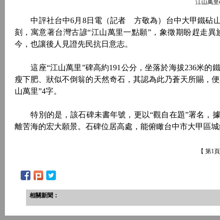
江山萬里
中評社台中6月8日電（記者 方敬為）台中大甲鐵砧山南
刻，寓意著台灣古諺“江山萬里一點願”，象徵期盼趕走
今，也讓後人見證先民抗日意志。
這座“江山萬里”碑高約191公分，坐落於海拔236米的
瘦下肥、狀似不倒翁的天然奇石，其認為此乃蒼天所賜，便
山萬里”4字。
特別的是，該石碑未書年號，更以“觀自在題”署名，據
離苦海的宏大願景。石碑位居高處，能俯瞰台中市大甲區
【 第1
相關新聞：