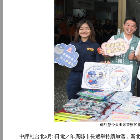
蘇巧慧今天出席警察節
中評社台北6月5日電／年底縣市長選舉持續加溫，新北