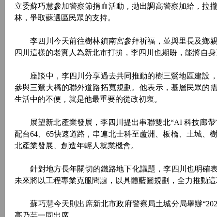
立委蘇巧慧參加警察節捐血活動，拋出調高警察加給，拉
林，爭取蘇選區民眾的支持。
李四川今天前往樹林鎮南宮參拜祈福，並與里長及鄉親
四川這樣的老實人為新北市打拚，李四川也期盼，能將自身
座談中，李四川分享過去共同推動的樹三鶯地區建設，
參與三鶯大橋的聯外道路拓寬規劃。他表示，基層民眾的
生活中的不便，就是他最重要的從政初衷。
展望新北產業發展，李四川提出串聯雙北“AI 科技廊帶
配台64、65快速道路，串連北士科至蘆洲、板橋、土城、
北產業發展、創造年輕人就業機會。
針對地方長年關切的鐵路地下化議題，李四川也明確表態
未來將以工程專業克服問題，以具體藍圖規劃，全力推動這
蘇巧慧今天則出席新北市政府警察局土城分局舉辦“202
高乃芸一同出席。