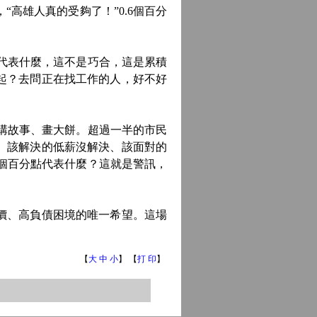
高雄人真的受夠了！”0.6個百分
代表什麼，這不是巧合，這是累積
起？去問正在找工作的人，好不好
在講故事、畫大餅。超過一半的市民
。該解決的低薪沒解決、該面對的
6個百分點代表什麼？這就是警訊，
價、高負債困境的唯一希望。這場
【
大
中
小
】 【
打 印
】