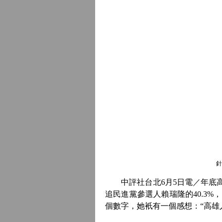
針
中評社台北6月5日電／年底高雄
追民進黨參選人賴瑞隆的40.3
個數字，她衹有一個感想：“高雄