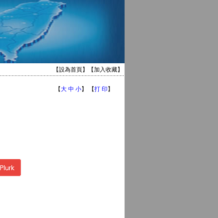
【
設為首頁
】【
加入收藏
】
【
大
中
小
】 【
打 印
】