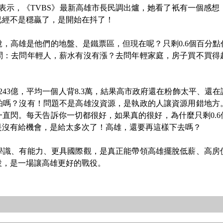
，《TVBS》最新高雄市長民調出爐，她看了衹有一個感想，“
已經不是穩贏了，是開始在抖了！
高雄是他們的地盤、是鐵票區，但現在呢？只剩0.6個百分點
問：去問年輕人，薪水有沒有漲？去問年輕家庭，房子買不買得
3億，平均一個人背8.3萬，結果高市政府還在粉飾太平、還
怕嗎？沒有！問題不是高雄沒資源，是執政的人讓資源用錯地方
直閃。每天告訴你一切都很好，如果真的很好，為什麼只剩0.
是沒有給機會，是給太多次了！高雄，還要再這樣下去嗎？
、有能力、更具國際觀，是真正能帶領高雄擺脫低薪、高房
役，是一場讓高雄更好的戰役。