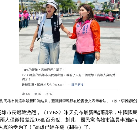
對高雄市長選舉最新民調結果，藍議員李雅靜在臉書發文表示看法。（照：李雅靜臉
市長選戰激烈，《TVBS》昨天公布最新民調顯示，中國國民黨
%，兩人僅微幅差距0.6個百分點。對此，國民黨高雄市議員李雅
人真的受夠了！”高雄已經在翻（翻盤）了。