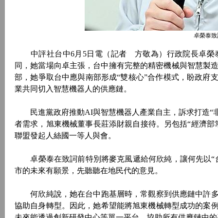
卓榮泰致
中評社台中6月5日電（記者 方敬為）行政院長卓榮
同，她當場向卓主張，台中擁有完整的精密機械與智慧製造
部，她爭取台中應與南部形成“雙核心”合作模式，盼政府
業共同切入智慧機器人的供應鏈。
民進黨政府推動AI與智慧機器人產業自主，訴求打造“非
者需求，旭東機械董事長莊添財親自接待。另包括“經濟部
聯盟發起人絲國一等人與會。
卓榮泰在致詞前特別將麥克風遞給何欣純，讓何先以“台
市的未來有願景，先聽聽在地民代的意見。
何欣純說，她在台中跑基層時，常觀察到供應鏈中許多
協助自身轉型。因此，她希望能將旭東機械轉型成功的案
未來能透過創新研發中心等單一平台，協助所有供應鏈中的