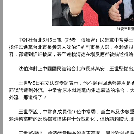
綠委王世堅
中評社台北6月5日電（記者 張穎齊）民進黨中常委王
擔任民進黨台北市長參選人沈伯洋的副市長人選，令賴傻眼
容，卻遭到詳細披露，甚至連賴清德在場反應都被描述得繪
沈伯洋對上中國國民黨籍台北市長蔣萬安，王世堅拋出
王世堅5日在立法院受訪表示，他不願再回應鄭麗君是否
部談話遭到外流。中常會原本就是黨內集思廣益的場合，
外流，那還得了？
王世堅說，中常會成員僅10位中常委、黨主席及少數重
賴清德當時的反應都被描述得十分戲劇化，但所謂賴瞪大眼
王世堅指出，賴清德當時並沒有不高興，因此對於相關