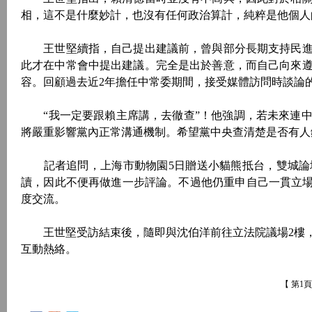
相，這不是什麼妙計，也沒有任何政治算計，純粹是他個人
王世堅續指，自己提出建議前，曾與部分長期支持民進
此才在中常會中提出建議。完全是出於善意，而自己向來
容。回顧過去近2年擔任中常委期間，接受媒體訪問時談論
“我一定要跟賴主席講，去徹查”！他強調，若未來連中
將嚴重影響黨內正常溝通機制。希望黨中央查清楚是否有人
記者追問，上海市動物園5日贈送小貓熊抵台，雙城論
讀，因此不便再做進一步評論。不過他仍重申自己一貫立場
度交流。
王世堅受訪結束後，隨即與沈伯洋前往立法院議場2樓，
互動熱絡。
【 第1