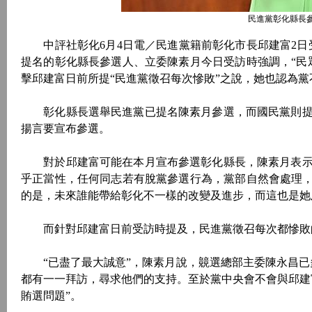
民進黨彰化縣長
中評社彰化6月4日電／民進黨籍前彰化市長邱建富2日受
提名的彰化縣長參選人、立委陳素月今日受訪時強調，“民
擊邱建富日前所提“民進黨徵召每次慘敗”之說，她也認為黨
彰化縣長選舉民進黨已提名陳素月參選，而國民黨則提
揚言要宣布參選。
對於邱建富可能在本月宣布參選彰化縣長，陳素月表示
乎正當性，任何同志若有脫黨參選行為，黨部自然會處理，
的是，未來誰能帶給彰化不一樣的改變及進步，而這也是她
而針對邱建富日前受訪時提及，民進黨徵召每次都慘敗的
“已盡了最大誠意”，陳素月說，竸選總部主委陳永昌已
都有一一拜訪，尋求他們的支持。至於黨中央會不會與邱建
賄選問題”。