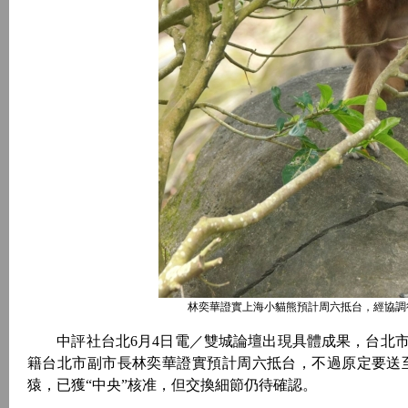
林奕華證實上海小貓熊預計周六抵台，經協調
中評社台北6月4日電／雙城論壇出現具體成果，台北市
籍台北市副市長林奕華證實預計周六抵台，不過原定要送
猿，已獲“中央”核准，但交換細節仍待確認。