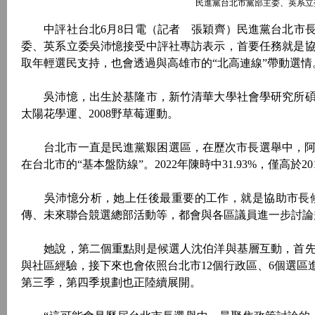
民進黨台北市黨部主委、英系立
中評社台北6月8日電（記者 張穎齊）民進黨台北市長
委、英系立委吳沛憶接受中評社專訪表示，首要任務就是
取年輕選民支持，也會透過與高雄市的“北高連線”帶動選情
吳沛憶，出生於基隆市，新竹清華大學社會學研究所碩士
太陽花學運、2008野草莓運動。
台北市一直是民進黨艱困選區，在歷次市長選舉中，阿扁1998
在台北市的“基本盤防線”。2022年陳時中31.93%，僅高於2
吳沛憶分析，她上任後最重要的工作，就是協助市長候
傳、未來聯合競選總部活動等，都會與各區議員進一步討論
她說，第二個重點則是候選人沈伯洋與基層互動，首先
與社區經驗，接下來也會依照台北市12個行政區、6個選
第三季，第四季規劃也正陸續展開。