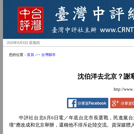
2026年8月6日 星期四
您的位置：
首頁
->>
台灣縣市
沈伯洋去北京？謝
http://www.
中評社台北6月6日電／年底台北市長選戰，民進黨台
壇”應改成和北京舉辦，還稱他不排斥赴陸交流。資深媒體