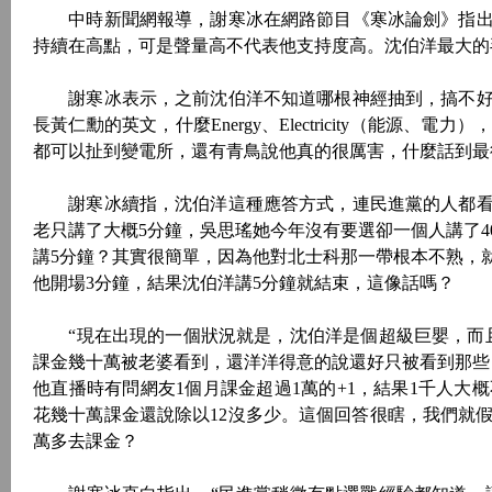
中時新聞網報導，謝寒冰在網路節目《寒冰論劍》指出
持續在高點，可是聲量高不代表他支持度高。沈伯洋最大的
謝寒冰表示，之前沈伯洋不知道哪根神經抽到，搞不好
長黃仁勳的英文，什麼Energy、Electricity（能
都可以扯到變電所，還有青鳥說他真的很厲害，什麼話到最
謝寒冰續指，沈伯洋這種應答方式，連民進黨的人都看
老只講了大概5分鐘，吳思瑤她今年沒有要選卻一個人講了
講5分鐘？其實很簡單，因為他對北士科那一帶根本不熟，
他開場3分鐘，結果沈伯洋講5分鐘就結束，這像話嗎？
“現在出現的一個狀況就是，沈伯洋是個超級巨嬰，而且
課金幾十萬被老婆看到，還洋洋得意的說還好只被看到那些
他直播時有問網友1個月課金超過1萬的+1，結果1千人大概
花幾十萬課金還說除以12沒多少。這個回答很瞎，我們就假
萬多去課金？