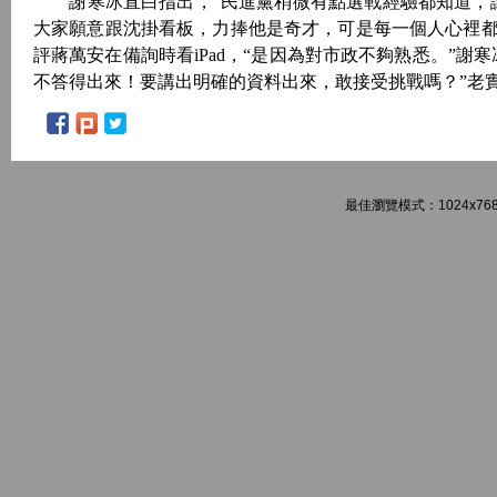
謝寒冰直白指出，“民進黨稍微有點選戰經驗都知道，讓
大家願意跟沈掛看板，力捧他是奇才，可是每一個人心裡
評蔣萬安在備詢時看iPad，“是因為對市政不夠熟悉。”謝
不答得出來！要講出明確的資料出來，敢接受挑戰嗎？”老實
最佳瀏覽模式：1024x768