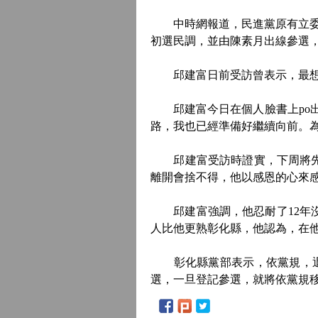
中時網報道，民進黨原有立委陳
初選民調，並由陳素月出線參選
邱建富日前受訪曾表示，最想選
邱建富今日在個人臉書上po出
路，我也已經準備好繼續向前。
邱建富受訪時證實，下周將先退
離開會捨不得，他以感恩的心來感
邱建富強調，他忍耐了12年沒加
人比他更熟彰化縣，他認為，在他
彰化縣黨部表示，依黨規，退黨
選，一旦登記參選，就將依黨規