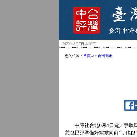
2026年8月7日 星期五
您的位置：
首頁
->>
台灣縣市
中評社台北6月4日電／爭取民進
我也已經準備好繼續向前”，他