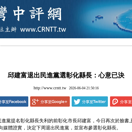
邱建富退出民進黨選彰化縣長：心意已決
http://www.crntt.tw
2026-06-04 21:50:16
黨提名彰化縣長失利的前彰化市長邱建富，今日再次於臉書上p
也向媒體證實，決定下周退出民進黨，並宣布參選彰化縣長。