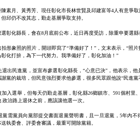
素月、黃秀芳、現任彰化市長林世賢及邱建富等4人有意爭取
，但邱仍不改其志，勤走基層爭取支持。
彰化縣長，會在8月底前公布，近日再度受訪，除重申要選縣長
拍形象照的照片，開頭即寫了“準備好了！”，文末表示，“照片
為彰化打拚，為下一代努力。我準備好了，彰化加油！”
出民進黨，並宣布參選彰化縣長，“心意已決”，他表示，他是
謝黨的栽培，但民意強烈要求他參選，很多民眾跟他說“民進黨
入選舉，但每天仍勤走基層，彰化縣26鄉鎮市、591個村里、1
 政治路上退休之前，應該讓他選一次。
需黨員向黨部提交書面退黨聲明書，且一旦退黨，5年內不
移送執委會、評委會審議，最重可開除黨籍。