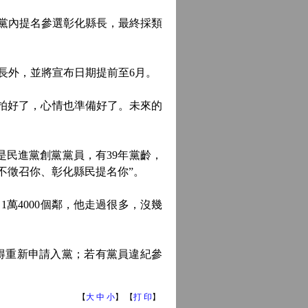
黨內提名參選彰化縣長，最終採類
外，並將宣布日期提前至6月。
拍好了，心情也準備好了。未來的
民進黨創黨黨員，有39年黨齡，
不徵召你、彰化縣民提名你”。
萬4000個鄰，他走過很多，沒幾
得重新申請入黨；若有黨員違紀參
【
大
中
小
】 【
打 印
】