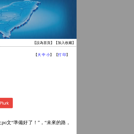
【
設為首頁
】【
加入收藏
】
【
大
中
小
】 【
打 印
】
o文“準備好了！”，“未來的路，