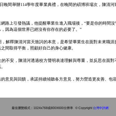
日晚間舉辦114學年度畢業典禮，在晚間的碩博班場次，陳清河
路上引發熱議，他提醒畢業生進入職場後，“要是你的時間沒
己，因為這個世界已經沒有你存在的必要了。”
解釋陳清河當天致詞的本意，是希望畢業生在面對未來職涯
活之間取得平衡，照顧好自己的身心健康。
不安，陳清河透過校方聲明表達理解與尊重，並反思在面對
話。
意見與回饋，承諾持續傾聽各方意見，努力營造更友善、包容
最佳瀏覽模式：1024x768或800X600分辨率
© Copyright
台灣中評網