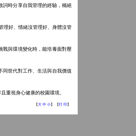
致詞時分享自我管理的經驗，稱絕
管理好、情緒沒管理好、身體沒管
挑戰與環境變化時，能培養面對壓
不同世代對工作、生活與自我價值
且重視身心健康的校園環境。
【
大
中
小
】 【
打 印
】