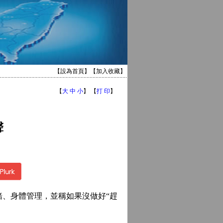
【
設為首頁
】【
加入收藏
】
【
大
中
小
】 【
打 印
】
聲
、身體管理，並稱如果沒做好“趕