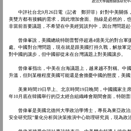
政治大學國際關係研究中
中評社台北9月26日電（記者 鄭羿菲）針對中美關係
美雙方都有接觸的需求，因此增加會面、熱線是必然的，
非當前首要議題，不希望在中美經貿談判中，因台灣問題起
曾偉峯說，美國總統特朗普暫停超過4億美元的對台軍援
處。中國對台灣問題，現在就是跟美國打持久戰，解放軍
對中國的讓步，但中國卻從未在台灣議題上對美國讓步。
曾偉峯指出，中美在台海議題上，越來越不對稱。中國
升溫，但到某種程度美國可能還是會擔憂中國的態度，美國
美東時間19日早上、北京時間19日晚間，中國國家主
年10月底在韓國舉行的亞太經合組織峰會期間會面，特朗
曾偉峯是美國北德州大學政治學博士，專長為東亞政治與
安全研究院”量化分析與決策推演中心助理研究員，現為政