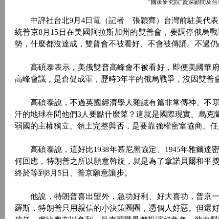
“國策研究院”資深顧問及
中評社台北9月4日電（記者 張穎齊）台灣前駐美代表高
統普京8月15日在美國阿拉斯加州的雙普會，要調停俄烏
勢，什麼都沒達成，雙普會不被看好、不會被傳誦。不過仍
高碩泰表示，美俄雙普高峰會不被看好，即便美國華府
高峰會議，是倉促成軍，歷時3年半的俄烏戰爭，沒因雙普
高碩泰說，不過英國經濟學人雜誌有篇非常傳神、不寒
汗的地球在問他們3人要點什麼菜？這就是國際現實。烏克
弱國的主權獨立、領土完整與否，是要靠強權密室協商、任
高碩泰說，這好比1938年慕尼黑協定、1945年雅爾
何回應，特朗普之所以願意斡旋，就是為了拿諾貝爾和平
終於等到8月5日、普京願意讓步。
他說，特朗普喜出望外，急功好利、好大喜功，普京一
羅斯，特朗普只用親信的小決策圈圈，憑個人好惡。但還