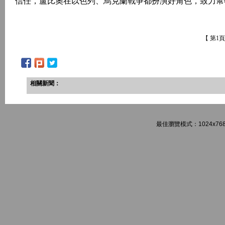
信任，盧比奧在以色列、烏克蘭戰爭都扮演好角色，致力幫
【 第1
相關新聞：
最佳瀏覽模式：1024x768