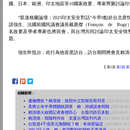
國、日本、歐洲、印太地區等10國家政要、專家齊聚討論印太安
“凱達格蘭論壇：2025印太安全對話”今早9點於台北
請強生、法國前國民議會議長戴扈傑（François de R
名政要及學者專家也將與會，與台灣共同討論印太安全情
題。
強生昨抵台，此行為他首度訪台，訪台期間將會見賴清
【 第1頁
第2頁
第
相關新聞：
遞橄欖枝？賴清德：政院向立院報告取同意
(2025-08-01 14:
美將公布半導體關稅調查 賴：持續談會明朗
(2025-08-01 
賴清德火線開記者會穩民心 台股仍跌百多點
(2025-08-01 
賴清德：我隨時待命 支援台灣談判代表
(2025-08-01 14:22
台投資4千億美元換關稅？賴：有保密協定
(2025-08-01 14:2
20%7日上路 賴：希望暫時性關稅不要過長