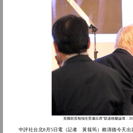
英國前首相強生受邀出席“凱達格蘭論壇：2
中評社台北8月5日電（記者 黃筱筠）賴清德今天出席“