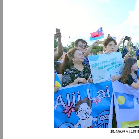
賴清德與帛琉僑