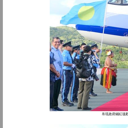
帛琉政府鋪紅毯