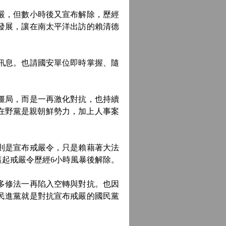
嚴，但數小時後又宣布解除，歷經
發展，讓在南太平洋出訪的賴清德
訊息。也請國安單位即時掌握、隨
僵局，而是一再激化對抗，也持續
在野黨是親朝鮮勢力，加上人事案
則是宣布戒嚴令，只是賴藉著大法
起戒嚴令歷經6小時風暴後解除。
多修法一再陷入空轉與對抗。也因
民進黨就是對抗宣布戒嚴的國民黨