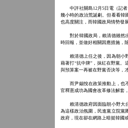
中評社關島12月5日電（記者
幾小時的政治荒誕劇。但看看韓
也高度關注，而韓國政局情勢發
對於韓國政局，賴清德雖然出訪
時回報，並做好相關因應措施，
賴清德上任之後，因為朝小野大
藉著打“抗中牌”，抹紅在野黨
與預算案一再被在野黨否決等，
而尹錫悅在政策推動上，也不斷
官釋憲成功為國會改革修法解套
賴清德政府因面臨朝小野大台灣
為這樣政治氛圍，民進黨立院黨
政府，現在卻在網路上暗挺韓國