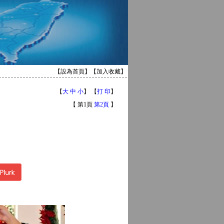
【
設為首頁
】【
加入收藏
】
【
大
中
小
】 【
打 印
】
【 第1頁
第2頁
】