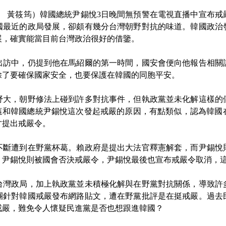
 黃筱筠）韓國總統尹錫悅3日晚間無預警在電視直播中宣布戒
國最近的政局發展，卻頗有幾分台灣朝野對抗的味道。韓國政治
展，確實能當目前台灣政治很好的借鑒。
中，仍提到他在馬紹爾的第一時間，國安會便向他報告相關
除了要確保國家安全，也要保護在韓國的同胞平安。
，朝野修法上碰到許多對抗事件，但執政黨並未化解這樣的
。這和韓國總統尹錫悅這次發起戒嚴的原因，有點類似，認為韓國
才提出戒嚴令。
遭到在野黨杯葛。賴政府是提出大法官釋憲解套，而尹錫悅
，尹錫悅則被國會否決戒嚴令，尹錫悅最後也宣布戒嚴令取消，這
政局，加上執政黨並未積極化解與在野黨對抗關係，導致許
團針對韓國戒嚴發布網路貼文，遭在野黨批評是在挺戒嚴。過去
戒嚴，難免令人懷疑民進黨是否也想跟進韓國？