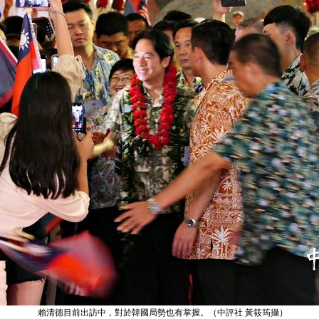
賴清德目前出訪中，對於韓國局勢也有掌握。（中評社 黃筱筠攝）