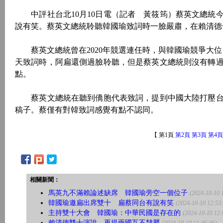
中評社台北10月10日電（記者 黃筱筠）蔡英文總統
說有笑。蔡英文總統聆聽韓國瑜致詞時一臉嚴肅，在賴清德
蔡英文總統曾在2020年競選連任時，與韓國瑜競爭大位
天致詞時，阿扁還側過臉聆聽，但是蔡英文總統則沒有轉
點。
蔡英文總統在聽到僑胞代表致詞，提到中國大陸打壓台
稿子。蔡僅有對韓致詞感覺有點不認同。
【 第1頁
第2頁
第3頁
第4頁
相關新聞：
馬英九不滿賴論述缺席 韓國瑜旁空一個位子
(2024-10-10 
韓國瑜邀扁出席雙十 扁蔡同台有說有笑
(2024-10-10 12:53
主持雙十大會 韓國瑜：中華民國是存在的
(2024-10-10 12:
賴清德雙十演說 再提兩國互不隸屬