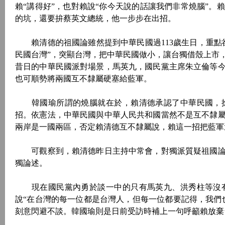
賴“講得好”，也對賴說“你今天說的話讓我們非常燒腦”
的坑，還要拚蔡英文總統，他一步步在出招。
賴清德的祖國論雖然提到中華民國過113歲生日，重點
民國台灣”，突顯台灣，把中華民國做小，讓台獨借殼上市
昔日的中華民國派對場景，馬英九，國民黨主席朱立倫等
也可順勢將兩國互不隸屬硬塞給藍軍。
韓國瑜所謂的燒腦就在於，賴清德承認了中華民國，搶
招。依憲法，中華民國與中華人民共和國當然不是互不隸
兩岸是一國兩區，否定賴清德互不隸屬說，賴這一招把藍軍
可觀察到，賴清德昨日主持中常會，對獨派質疑祖國論
獨論述。
現在國民黨內勇於談一中的只有馬英九、洪秀柱等沒有
說“在台灣的每一位都是台灣人，但每一位都要記得，我們
刻意閃避不談。韓國瑜則是日前受訪時補上一句呼籲賴放