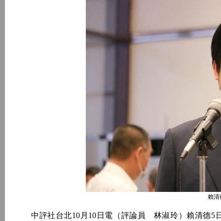
賴清
中評社台北10月10日電（評論員 林淑玲）賴清德5