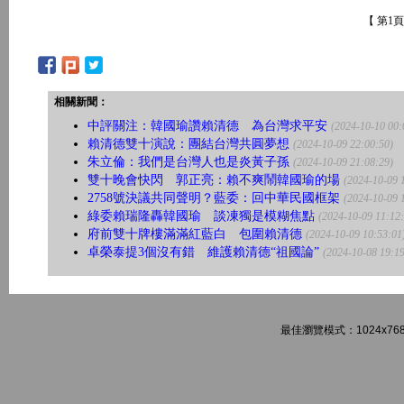
【 第1
相關新聞：
中評關注：韓國瑜讚賴清德 為台灣求平安
(2024-10-10 00:
賴清德雙十演說：團結台灣共圓夢想
(2024-10-09 22:00:50)
朱立倫：我們是台灣人也是炎黃子孫
(2024-10-09 21:08:29)
雙十晚會快閃 郭正亮：賴不爽鬧韓國瑜的場
(2024-10-09 
2758號決議共同聲明？藍委：回中華民國框架
(2024-10-09 
綠委賴瑞隆轟韓國瑜 談凍獨是模糊焦點
(2024-10-09 11:12
府前雙十牌樓滿滿紅藍白 包圍賴清德
(2024-10-09 10:53:01
卓榮泰提3個沒有錯 維護賴清德“祖國論”
(2024-10-08 19:19
最佳瀏覽模式：1024x768