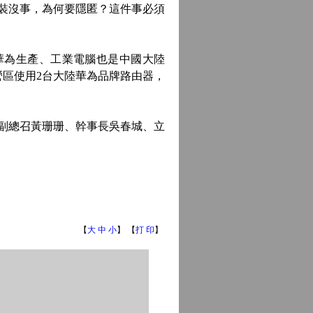
裝沒事，為何要隱匿？這件事必須
為生產、工業電腦也是中國大陸
區使用2台大陸華為品牌路由器，
副總召黃珊珊、幹事長吳春城、立
【
大
中
小
】 【
打 印
】