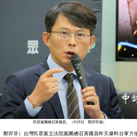
民眾黨團總召黃國昌。（中評社 鄭羿菲攝）
鄭羿菲）台灣民眾黨立法院黨團總召黃國昌昨天爆料台軍方