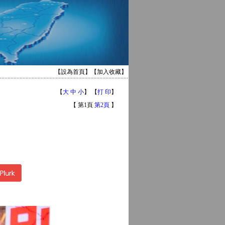
【
設為首頁
】【
加入收藏
】
【
大
中
小
】 【
打 印
】
【 第1頁
第2頁
】