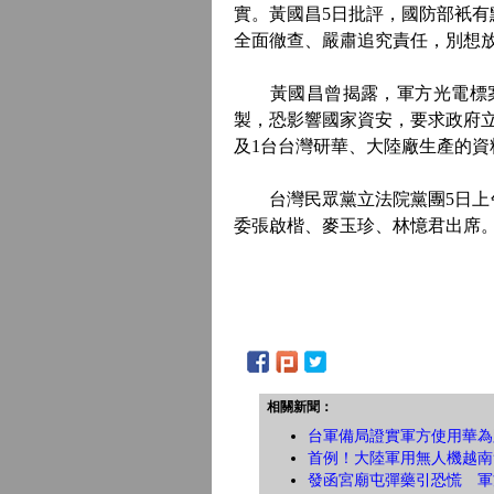
實。黃國昌5日批評，國防部衹
全面徹查、嚴肅追究責任，別想
黃國昌曾揭露，軍方光電標案
製，恐影響國家資安，要求政府
及1台台灣研華、大陸廠生產的
台灣民眾黨立法院黨團5日上午
委張啟楷、麥玉珍、林憶君出席
相關新聞：
台軍備局證實軍方使用華為
首例！大陸軍用無人機越南
發函宮廟屯彈藥引恐慌 軍