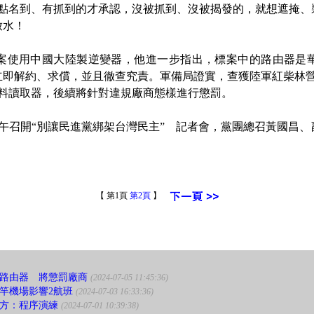
有點名到、有抓到的才承認，沒被抓到、沒被揭發的，就想遮掩、
放水！
使用中國大陸製逆變器，他進一步指出，標案中的路由器是華
立即解約、求償，並且徹查究責。軍備局證實，查獲陸軍紅柴林營
資料讀取器，後續將針對違規廠商態樣進行懲罰。
召開“別讓民進黨綁架台灣民主” 記者會，黨團總召黃國昌、
。
【 第1頁
第2頁
】
路由器 將懲罰廠商
(2024-07-05 11:45:36)
竿機場影響2航班
(2024-07-03 16:33:36)
方：程序演練
(2024-07-01 10:39:38)