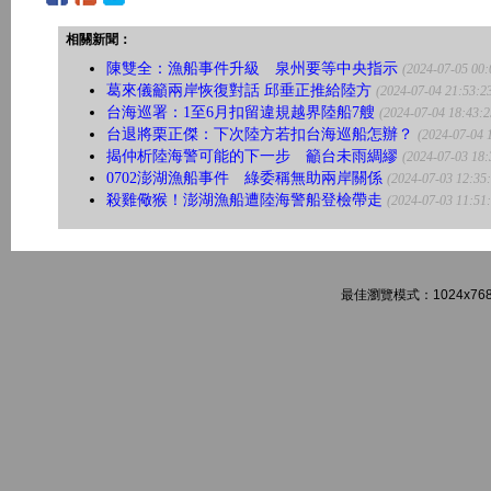
相關新聞：
陳雙全：漁船事件升級 泉州要等中央指示
(2024-07-05 00:
葛來儀籲兩岸恢復對話 邱垂正推給陸方
(2024-07-04 21:53:2
台海巡署：1至6月扣留違規越界陸船7艘
(2024-07-04 18:43:2
台退將栗正傑：下次陸方若扣台海巡船怎辦？
(2024-07-04 
揭仲析陸海警可能的下一步 籲台未雨綢繆
(2024-07-03 18:
0702澎湖漁船事件 綠委稱無助兩岸關係
(2024-07-03 12:35
殺雞儆猴！澎湖漁船遭陸海警船登檢帶走
(2024-07-03 11:51
最佳瀏覽模式：1024x768