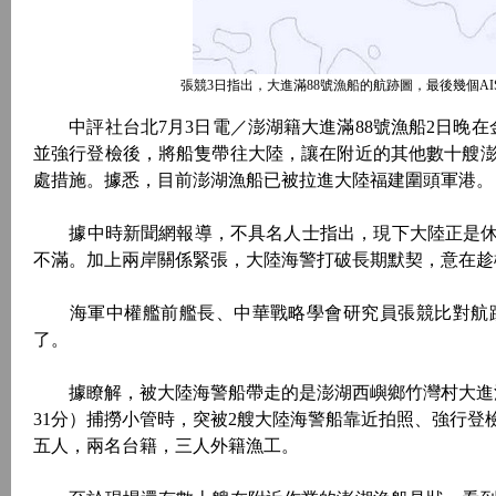
張競3日指出，大進滿88號漁船的航跡圖，最後幾個
中評社台北7月3日電／澎湖籍大進滿88號漁船2日晚在
並強行登檢後，將船隻帶往大陸，讓在附近的其他數十艘
處措施。據悉，目前澎湖漁船已被拉進大陸福建圍頭軍港。
據中時新聞網報導，不具名人士指出，現下大陸正是休漁
不滿。加上兩岸關係緊張，大陸海警打破長期默契，意在趁
海軍中權艦前艦長、中華戰略學會研究員張競比對航跡圖
了。
據瞭解，被大陸海警船帶走的是澎湖西嶼鄉竹灣村大進滿88號
31分）捕撈小管時，突被2艘大陸海警船靠近拍照、強行登
五人，兩名台籍，三人外籍漁工。