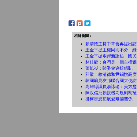
相關新聞：
賴清德主持中常會再提出訪
王金平提主權同而不分 綠
王金平拋兩岸新論述 國民
林佳龍：台灣是一個主權獨
蕭旭岑：陸委會邏輯錯亂 
莊嚴：賴清德和尹錫悅高度
韓國瑜見友邦聯合國大使訪
高雄綠議員湯詠瑜：美方愈
陳以信批賴接機高規則胡扯
挺柯志恩拓展愛爾蘭關係 