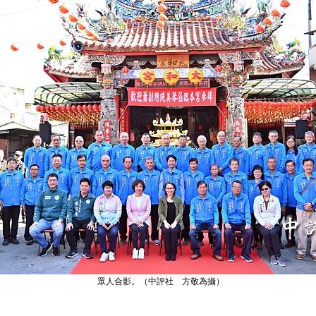
眾人合影。（中評社 方敬為攝）