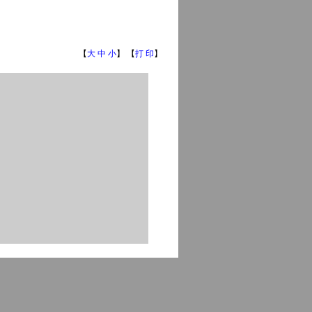
【
大
中
小
】 【
打 印
】