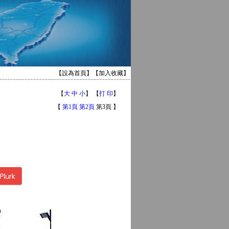
【
設為首頁
】【
加入收藏
】
【
大
中
小
】 【
打 印
】
【
第1頁
第2頁
第3頁 】