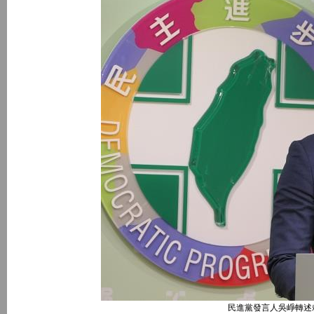
民進黨發言人吳崢轉述