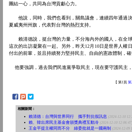
團結一心，共同為台灣貢獻心力。
他說，同時，我們也看到，關島議會，連續四年通過決
夏威夷州州旗，代表對台灣的熱烈支持。
賴清德說，挺台灣的力量，不分海內外的國人，在全球
這次的出訪凝聚在一起。另外，昨天12月10日是世界人
付出的前輩，並且持續努力堅持民主、自由的憲政體制，確
他要強調，過去我們民進黨爭取民主，現在要守護民主，
【 第1頁
第
相關新聞：
賴清德：台灣與世界同行 攜手對抗假訊息
(2024-12-10 12:
賴、韓出席民主基金會頒獎典禮互動冷
(2024-12-10 12:06:47
王金平提主權同而不分 綠委批就是一國兩制
(2024-12-09 