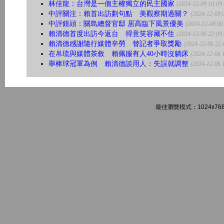
林佳龍：台灣是一個主權獨立的民主國家
(2024-12-09 10:09
中評關注：賴首出訪劃句點 美觀察期過關？
(2024-12-09 
中評鏡頭：關島總督官邸 居高臨下風景優美
(2024-12-08 00
賴清德首度出訪今返台 得意笑容藏不住
(2024-12-06 22:09
賴清德感謝隨行媒體辛勞 替記者爭取獎勵
(2024-12-06 22:
在帛琉與媒體茶敘 賴佩服有人40小時沒躺床
(2024-12-06 
舉棒球冠軍為例 賴清德談用人：失誤就調整
(2024-12-06 
最佳瀏覽模式：1024x768