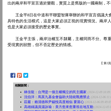
出的兩岸和平宣言過於樂觀，實質上是舊版的一國兩制，不
王金平8日在中道和平聯盟智庫舉辦的和平宣言倡議大會
具特色的生活模式，這是大家必須正視的現實情況。兩岸
也是大家必須接受的歷史事實。
王金平主張，兩岸治權互不隸屬，主權同而不分。尊重
受現實的狀態，但不否定歷史的情感。
【 第1
相關新聞：
林佳龍：台灣是一個主權獨立的民主國家
(2024-12-09 10:09
沈伯洋：馬英九基金會協助大陸統戰應禁止
(2024-12-06 11:
莊嚴：賴清德和尹錫悅高度相似 要當心
(2024-12-06 09:49:0
高雄綠議員湯詠瑜：美方愈來愈重視在地互動
(2024-12-05 