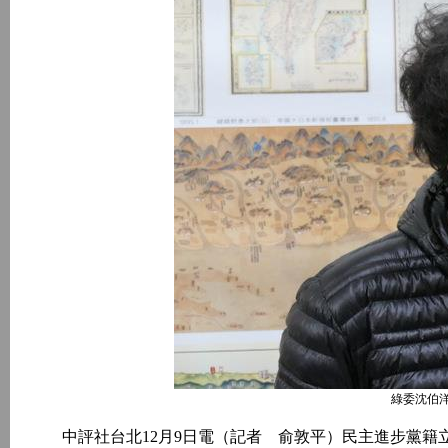
綠委沈伯洋
中評社台北12月9日電（記者 俞敦平）民主進步黨籍