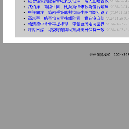
羅智強質詢陸委會狂刺沈伯洋 兩人互嗆舌戰
(2024-12-04 
沈伯洋：邀陸生團、刪吳斯懷條款為侵台鋪陳
(2024-12-03 
中評關注：綠兩手策略對待陸生團自斷活路？
(2024-11-28 
高惠宇：綠害怕台青接觸陸青 實在沒自信
(2024-11-28 00:
賴清德中常會再提棒球 帶領台灣走向世界
(2024-11-27 17:
呼應日媒 綠委呼籲國民黨與美日保持一致
(2024-11-27 13:
最佳瀏覽模式：1024x768