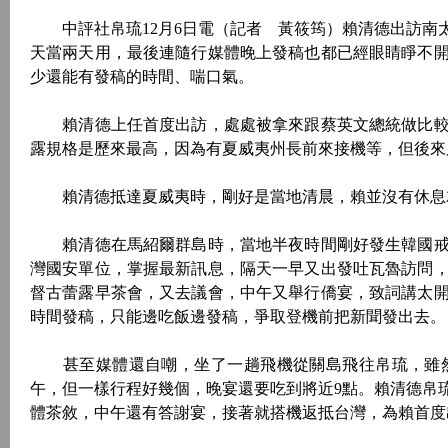
中評社帛琉12月6日電（記者 黃筱筠）賴清德出訪南
天當兩天用，最後連隨行媒體晚上發稿也都已經眼睛睜不
少還能有發稿的時間、喘口氣。
賴清德上任首度出訪，處處被拿來跟蔡英文總統做比較
露規格是歷來最高，因為有夏威夷州長前來接機等，但後來
賴清德抵達夏威夷時，剛好是當地清晨，賴並沒有休息就
賴清德在馬紹爾群島時，當地半夜時間剛好發生韓國戒
灣國安單位，掌握最新訊息，隔天一早又出發吐瓦魯訪問
督古蕾露早茶會，又去議會，中午又舉行僑宴，致詞講太
時間發稿，只能邊吃飯邊發稿，爭取登機前把新聞發出去。
甚至媒體還自嘲，坐了一趟飛機從關島飛往帛琉，雖然
午，但一樣行程好幾個，晚宴還要吃到將近9點。賴清德帛
體茶敘，中午還有答謝宴，接著就搭機返抵台灣，為賴首度