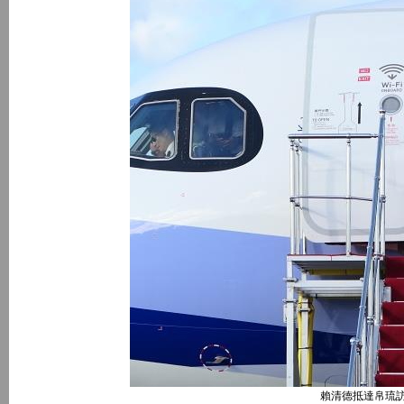
賴清德抵達帛琉訪