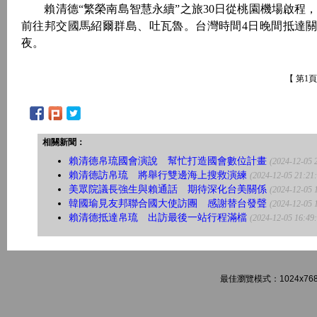
賴清德“繁榮南島智慧永續”之旅30日從桃園機場啟程，
前往邦交國馬紹爾群島、吐瓦魯。台灣時間4日晚間抵達關
夜。
【 第1
相關新聞：
賴清德帛琉國會演說 幫忙打造國會數位計畫
(2024-12-05 
賴清德訪帛琉 將舉行雙邊海上搜救演練
(2024-12-05 21:21
美眾院議長強生與賴通話 期待深化台美關係
(2024-12-05 
韓國瑜見友邦聯合國大使訪團 感謝替台發聲
(2024-12-05 
賴清德抵達帛琉 出訪最後一站行程滿檔
(2024-12-05 16:49
最佳瀏覽模式：1024x768