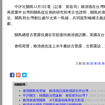
中評社關島12月5日電（記者 黃筱筠）賴清德在台灣
再度重申台灣和關島從近期的研究和考古也證明，關島的
近。關島和台灣都位處印太第一島鏈，共同面對極權主義
獻。
關島總督古蕾露伉儷在官邸接待賴清德訪團，美國在台協
會晤尾聲，賴清德也送上水牛畫給古蕾露，古蕾露說，
【 第1頁
第2頁
第3頁
第
相關新聞：
過境關島有突破 賴清德訪議會感謝支持台灣
(2024-12-05 
中評關注：韓國政治荒誕劇 會投射到台灣？
(2024-12-05 
賴清德過境關島 AIT羅森柏格再發文歡迎
(2024-12-05 00:0
賴清德在關島召開國安會議關注韓國情勢