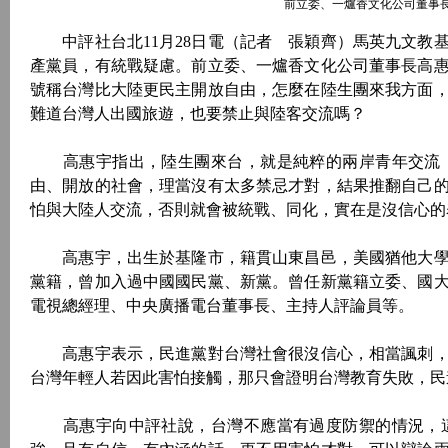
前立委、一爐香文化公司董事
中評社台北11月28日電（記者 張穎齊）馬英九文教基
產黨員，有統戰疑慮。前立委、一爐香文化公司董事長高
號稱台灣比大陸更民主開放自由，怎麼在陸生團來我方面
難道台灣人出國旅遊，也要禁止與陸客交流嗎？
高惠宇指出，陸生團來台，就是純粹的兩岸青年交流，
由、開放的社會，理當沒有太多禁忌才對，結果推翻自己
怕與大陸人交流，否則就會被統戰、同化，實在是沒信心的
高惠宇，出生於基隆市，籍貫山東昌邑，美國猶他大學
黨籍，曾加入過中國國民黨、新黨。曾任新黨籍立委、國
電視總經理、中央廣播電台董事長、主持人評論員等。
高惠宇表示，民進黨對台灣社會很沒信心，相當諷刺，
台灣年輕人若因此害怕接觸，那只會證明台灣教育失敗，民
高惠宇向中評社說，台灣不應當有過度防禦的情況，這