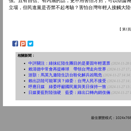
強。且有自信、有內涵的話，更不用害怕才對，可以辯論
立場，但民進黨是否禁不起考驗？害怕台灣年輕人接觸大陸
【 第1
相關新聞：
中評關注：綠抹紅陸生團目的是要固年輕選票
(2024-11-28 
賴清德中常會再提棒球 帶領台灣走向世界
(2024-11-27 17:
游顥：馬英九邀陸生訪台盼化解兵凶戰危
(2024-11-27 14:34
賴出訪陸可能軍演？綠委：台灣人民不接受
(2024-11-27 14:
呼應日媒 綠委呼籲國民黨與美日保持一致
(2024-11-27 13:
日媒要藍對陸強硬 藍委：綠出口轉內銷伎倆
(2024-11-27 
最佳瀏覽模式：1024x768