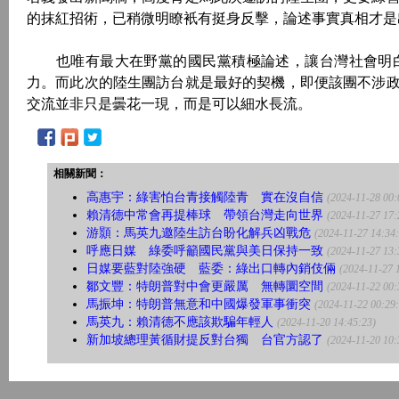
的抹紅招術，已稍微明瞭衹有挺身反擊，論述事實真相才是
也唯有最大在野黨的國民黨積極論述，讓台灣社會明白
力。而此次的陸生團訪台就是最好的契機，即便該團不涉
交流並非只是曇花一現，而是可以細水長流。
相關新聞：
高惠宇：綠害怕台青接觸陸青 實在沒自信
(2024-11-28 00:
賴清德中常會再提棒球 帶領台灣走向世界
(2024-11-27 17:
游顥：馬英九邀陸生訪台盼化解兵凶戰危
(2024-11-27 14:34
呼應日媒 綠委呼籲國民黨與美日保持一致
(2024-11-27 13:
日媒要藍對陸強硬 藍委：綠出口轉內銷伎倆
(2024-11-27 
鄒文豐：特朗普對中會更嚴厲 無轉圜空間
(2024-11-22 00:
馬振坤：特朗普無意和中國爆發軍事衝突
(2024-11-22 00:29
馬英九：賴清德不應該欺騙年輕人
(2024-11-20 14:45:23)
新加坡總理黃循財提反對台獨 台官方認了
(2024-11-20 10: