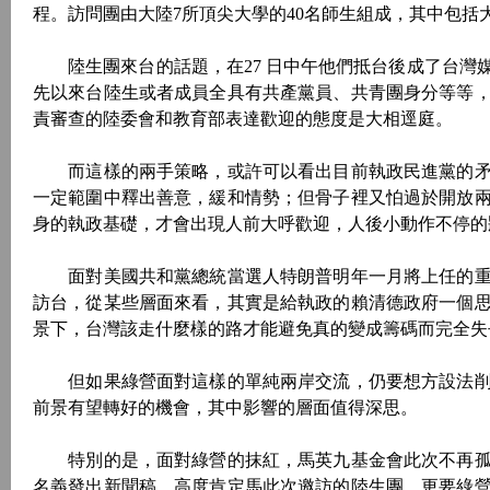
程。訪問團由大陸7所頂尖大學的40名師生組成，其中包
陸生團來台的話題，在27 日中午他們抵台後成了台灣
先以來台陸生或者成員全具有共產黨員、共青團身分等等
責審查的陸委會和教育部表達歡迎的態度是大相逕庭。
而這樣的兩手策略，或許可以看出目前執政民進黨的矛
一定範圍中釋出善意，緩和情勢；但骨子裡又怕過於開放
身的執政基礎，才會出現人前大呼歡迎，人後小動作不停的
面對美國共和黨總統當選人特朗普明年一月將上任的重
訪台，從某些層面來看，其實是給執政的賴清德政府一個
景下，台灣該走什麼樣的路才能避免真的變成籌碼而完全失
但如果綠營面對這樣的單純兩岸交流，仍要想方設法削
前景有望轉好的機會，其中影響的層面值得深思。
特別的是，面對綠營的抹紅，馬英九基金會此次不再孤軍
名義發出新聞稿，高度肯定馬此次邀訪的陸生團，更要綠