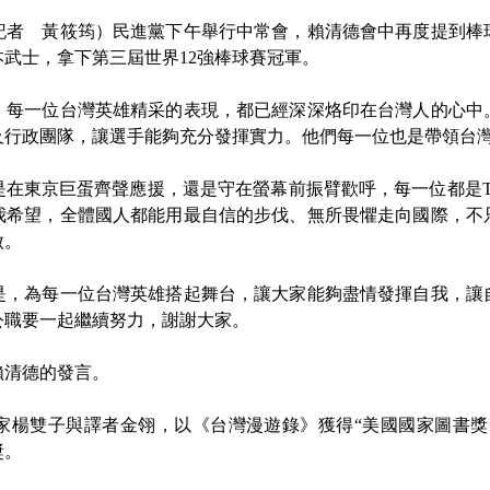
者 黃筱筠）民進黨下午舉行中常會，賴清德會中再度提到棒
本武士，拿下第三屆世界12強棒球賽冠軍。
一位台灣英雄精采的表現，都已經深深烙印在台灣人的心中
及行政團隊，讓選手能夠充分發揮實力。他們每一位也是帶領台
京巨蛋齊聲應援，還是守在螢幕前振臂歡呼，每一位都是Team
我希望，全體國人都能用最自信的步伐、無所畏懼走向國際，不
傲。
為每一位台灣英雄搭起舞台，讓大家能夠盡情發揮自我，讓
公職要一起繼續努力，謝謝大家。
清德的發言。
雙子與譯者金翎，以《台灣漫遊錄》獲得“美國國家圖書獎
獎。