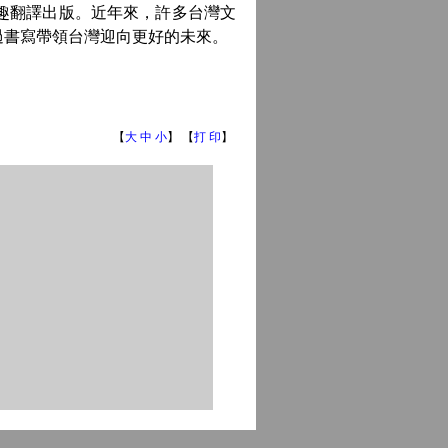
趣翻譯出版。近年來，許多台灣文
過書寫帶領台灣迎向更好的未來。
【
大
中
小
】 【
打 印
】