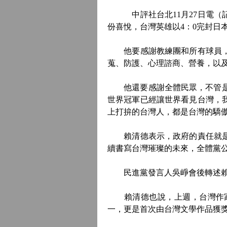
中評社台北11月27日電（記
份喜悅，台灣英雄以4：0完封日
他要感謝教練團和所有球員，每
蒐、防護、心理諮商、營養，以
他還要感謝全體民眾，不管是在東
世界冠軍已經讓世界看見台灣，
上打拚的台灣人，都是台灣的驕
賴清德表示，政府的責任就是，
續書寫台灣璀璨的未來，全體黨
民進黨發言人吳崢會後轉述賴
賴清德也說，上週，台灣作家楊
一，更是首次由台灣文學作品獲