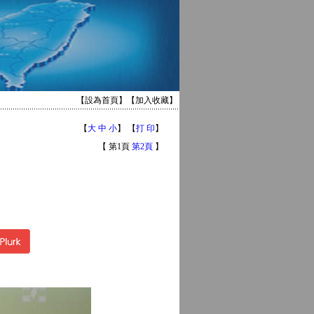
【
設為首頁
】【
加入收藏
】
【
大
中
小
】 【
打 印
】
【 第1頁
第2頁
】