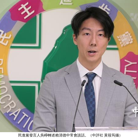
民進黨發言人吳崢轉述賴清德中常會談話。（中評社 黃筱筠攝）