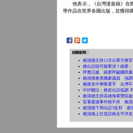
他表示，《台灣漫遊錄》在獲獎
學作品在世界各國出版，並獲得
相關新聞：
賴清德主持12月台軍方將
賴出訪陸可能軍演？綠委：
呼應日媒 綠委呼籲國民黨
賴清德會美國參議員 強調
賴接見中華隊選手 台灣不
中評關注：賴首出訪低調 
賴清德主持高雄海軍營區啟
官署霸凌事件燒不停 賴清
賴清德下周出訪3友邦 過
賴清德上任首訪南太平洋友