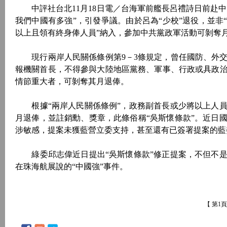
中評社台北11月18日電／台海軍前艦長呂禮詩日前赴中
我們中國有多強”，引發爭議。由於呂為“少校”退役，並非
以上且領有終身俸人員”納入，參加中共黨政軍活動可剝
現行兩岸人民關係條例第9－3條規定，曾任國防、外交
報機關首長，不得參與大陸地區黨務、軍事、行政或具政
情節重大者，可剝奪其月退俸。
根據“兩岸人民關係條例”，政務副首長或少將以上人員
月退俸，並註銷勳、獎章，此條俗稱“吳斯懷條款”。近日
涉敏感，提案未獲藍營立委支持，甚至還有已簽署提案的藍
綠委邱志偉近日提出“吳斯懷條款”修正提案，不但不是
在珠海航展說的“中國強”事件。
【 第1