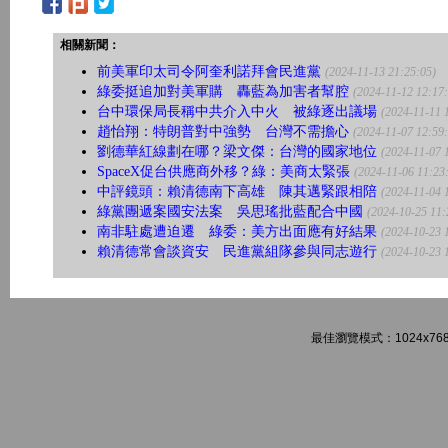
相關新聞：
前美軍印太司令阿奎利諾拜會民進黨
(2024-11-13 21:25:05)
綠委挺追加對美軍購 轟藍為加害者幫腔
(2024-11-12 12:17
台中環保局長稱中共介入中火 被綠逐出議場
(2024-11-11 
趙怡翔：特朗普對中強勢 台灣不需擔心
(2024-11-07 12:59
劉德華紅線劃在哪？梁文傑：台灣的國家地位
(2024-11-07 
SpaceX促台供應商外移？綠：美商太緊張
(2024-11-06 11:23
中評鏡頭：賴清德南下高雄 陳其邁緊跟相陪
(2024-11-04 
綠黨團遞案國安法案 吳思瑤批藍配合中國
(2024-10-25 11:
南非駐處遭迫遷 綠委：美方出面應有好結果
(2024-10-23 
賴清德常會談資安 民進黨組隊參與同志遊行
(2024-10-23 
最佳瀏覽模式：1024x768