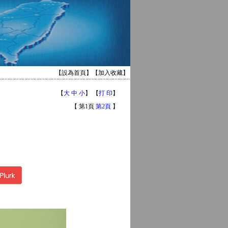
【
設為首頁
】【
加入收藏
】
【
大
中
小
】 【
打 印
】
【 第1頁
第2頁
】