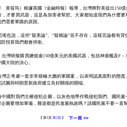
 黃筱筠）根據英國《金融時報》報導，台灣將對美提出150
行，才要買武器，這是為加害者幫腔。大家都知道我們為什麼要
我們需要軍購的原因。
也說，這些“疑美論”、“疑賴論”並不存在，這樣言論都有背
國防預算我們都會捍衛。
灣研擬購買總值逾150億美元的美國武器，包括神盾艦及F－
中國大陸的決心。
正考慮一套非常積極大膽的軍購案，以表明認真面對的態度
現試圖與特朗普新政府建立良好關係的開端。
國對我們主權侵犯企圖，以灰色地帶作戰侵犯我們。國民黨
權企圖要增加軍備，難道都是民進黨執政嗎？請國民黨不要一直
【 第1頁
第2頁
】