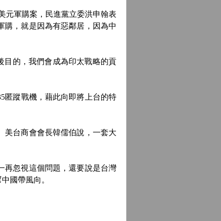
億美元軍購案，民進黨立委洪申翰表
軍購，就是因為有惡鄰居，因為中
後目的，我們會成為印太戰略的貢
35匿蹤戰機，藉此向即將上台的特
。美台商會會長韓儒伯說，一套大
一再忽視這個問題，還要說是台灣
幫中國帶風向。