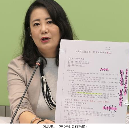
吳思瑤。（中評社 黃筱筠攝）