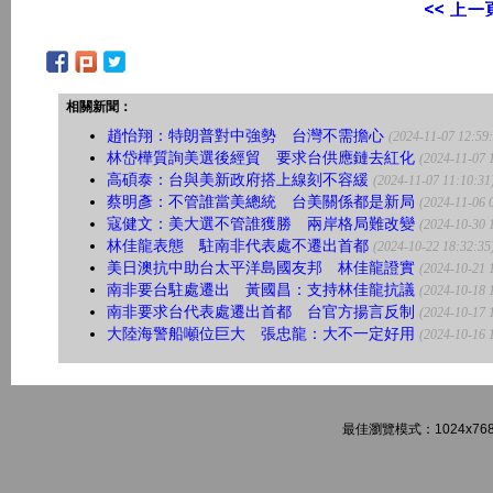
相關新聞：
趙怡翔：特朗普對中強勢 台灣不需擔心
(2024-11-07 12:59
林岱樺質詢美選後經貿 要求台供應鏈去紅化
(2024-11-07 
高碩泰：台與美新政府搭上線刻不容緩
(2024-11-07 11:10:31
蔡明彥：不管誰當美總統 台美關係都是新局
(2024-11-06 
寇健文：美大選不管誰獲勝 兩岸格局難改變
(2024-10-30 
林佳龍表態 駐南非代表處不遷出首都
(2024-10-22 18:32:35
美日澳抗中助台太平洋島國友邦 林佳龍證實
(2024-10-21 
南非要台駐處遷出 黃國昌：支持林佳龍抗議
(2024-10-18 
南非要求台代表處遷出首都 台官方揚言反制
(2024-10-17 
大陸海警船噸位巨大 張忠龍：大不一定好用
(2024-10-16 
最佳瀏覽模式：1024x768