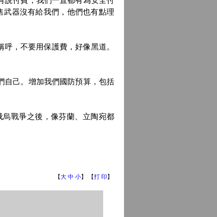
有說付費，我們一直都有為安全付
售武器沒有給我們，他們也有點理
稱呼，不要用保護費，好像黑道。
們自己。增加我們國防預算，包括
烏戰爭之後，像芬蘭、立陶宛都
【
大
中
小
】 【
打 印
】