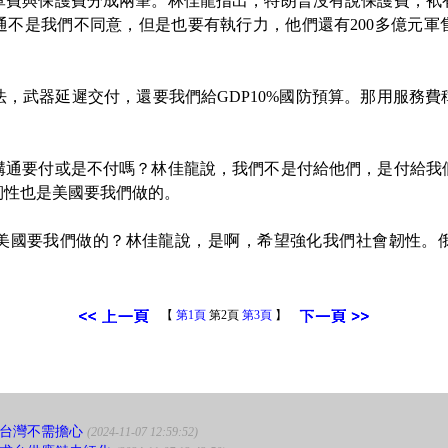
與保護費分成兩筆。林佳龍指出，特朗普沒有說保護費，衹
通不是我們不同意，但是也要有執行力，他們還有200多億元軍
武器延遲交付，還要我們給GDP10%國防預算。那用服務費
要付或是不付嗎？林佳龍說，我們不是付給他們，是付給我
韌性也是美國要我們做的。
國要我們做的？林佳龍說，是啊，希望強化我們社會韌性。俄
【
第1頁
第2頁
第3頁
】
台灣不需擔心
(2024-11-07 12:59:52)