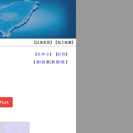
【
設為首頁
】【
加入收藏
】
【
大
中
小
】 【
打 印
】
【
第1頁
第2頁
第3頁
】