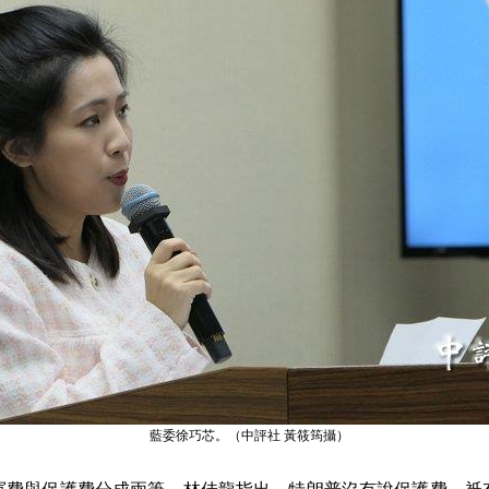
藍委徐巧芯。（中評社 黃筱筠攝）