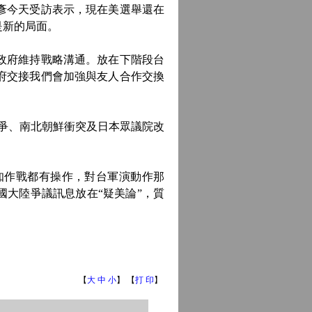
彥今天受訪表示，現在美選舉還在
是新的局面。
政府維持戰略溝通。放在下階段台
府交接我們會加強與友人合作交換
爭、南北朝鮮衝突及日本眾議院改
作戰都有操作，對台軍演動作那
國大陸爭議訊息放在“疑美論”，質
【
大
中
小
】 【
打 印
】