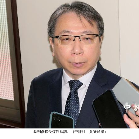
蔡明彥接受媒體採訪。（中評社 黃筱筠攝）