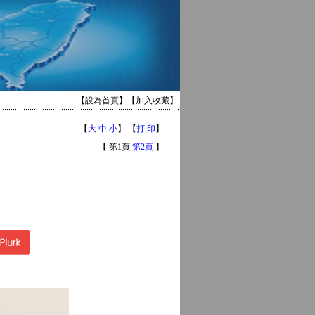
【
設為首頁
】【
加入收藏
】
【
大
中
小
】 【
打 印
】
【 第1頁
第2頁
】