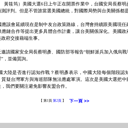
 黃筱筠）美國大選6日上午正在開票作業中，台國安局長蔡明
預測評判。但是不管誰當選美國總統，對國際局勢與台美關係都
該會延續現在是制中友台政策路線，台灣會持續跟美國現任
供應鏈合作等提出更多具體合作計畫，讓台美關係深化。美國政
美政府交接藉端生事。
請國家安全局長蔡明彥、國防部等報告“朝鮮派兵加入俄烏戰
”，並備質詢。
大陸是否進行認知作戰？蔡明彥表示，中國大陸每個階段認知
，質疑台灣軍方與海巡部隊無法應處軍演。這次是美國大選把中
性，我們要關注避免影響友盟合作。
【 第1頁
第2頁
】